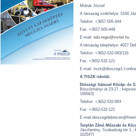
Molnár József
A társaság székhelye: 5100 Jás
Telefon: +3657-505-444
Fax: +3657-505-449
E-mail:
edu-regio@invitel.hu
A társaság telephelye: 4027 De
Telefon: +3652-532-083/116
Fax: +3652-532-121
E-mail: tiszk@dioszegi1.t-onlin
A TISZK iskolái:
Diószegi Sámuel Közép- és S
Böszörményi út 23-27.; képvise
100563)
Telefon: +3652-532-083
Fax: +3652-532-121
E-mail:dioszegidebrecen@freem
Terplán Zénó Műszaki és Köz
Jászberény, Szabadság tér 1.; 
102547)