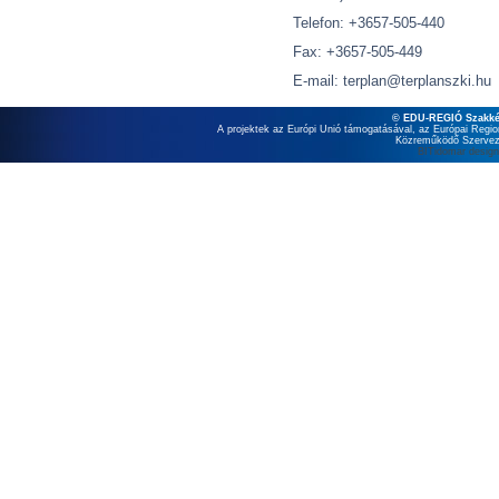
Telefon: +3657-505-440
Fax: +3657-505-449
E-mail: terplan@terplanszki.hu
© EDU-REGIÓ Szakkép
A projektek az Európi Unió támogatásával, az Európai Region
Közreműködő Szervezet
BITidomar design