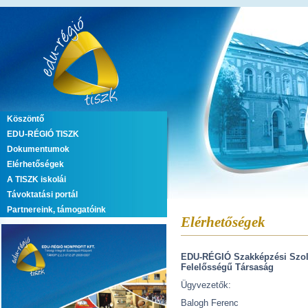
Köszöntő
EDU-RÉGIÓ TISZK
Dokumentumok
Elérhetőségek
A TISZK iskolái
Távoktatási portál
Partnereink, támogatóink
Elérhetőségek
EDU-RÉGIÓ Szakképzési Szol
Felelősségű Társaság
Ügyvezetők:
Balogh Ferenc